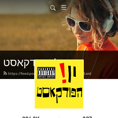
יו! הפודקאסט
https://feed.podbean.com/yothepodcast/feed.xml