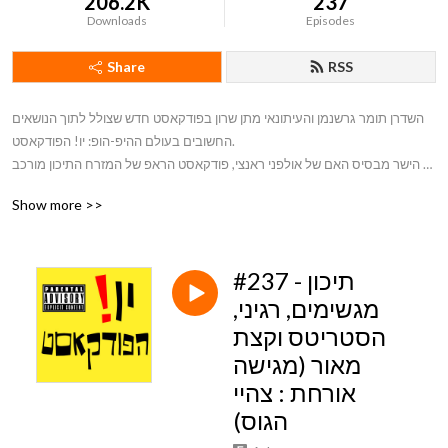
206.2K
237
Downloads
Episodes
Share
RSS
השדרן תומר גרשנמן והעיתונאי מתן שרון בפודקאסט חדש שצולל לתוך הנושאים 
החשובים בעולם ההיפ-הופ: יו! הפודקאסט. 

הישר מבסיס האם של אולפני ראנצי, פודקאסט הראפ של המזרח התיכון מורכב 
מפרקים אקטואליים לצד פרקים על זמניים על המוזיקה והתרבות שאנחנו כל כך 
Show more >>
אוהבים. אז יו, בואו נעשה קצת ראפ

#יוהפודקאסט
#237 - תיכון
מגשימים, רגיני,
הסטריטס וקצת
מאור (מגישה
אורחת : צהיי
הגוס)