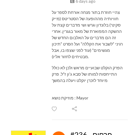
6 days ago
צהיי חוזרת בתור מנחה אורחת לספר על
חוויותיה מההופעה של הסטריטס (מייק
סקינר) בלונדון וגרש ושי מדברים קצת על
ההשקה המפוארת של מאור בגגרין. אחרי
זה הם מדברים על האלבום החדש של
רגיני "לשבור את הקללה" ועל הסרט "תיכון
מגשימים" (עוד לפני שצפו בו, אבל
מבטיחים לחזור אליו).
הפרק הוקלט שבועיים מראש ולכן לא כולל
התייחסות למותו של סבא ג'ון ז"ל. פרק
מיוחד לזכרן יוקלט ויעלה בהמשך
מוזיקת נושא : Mayor
#236 - פרחים