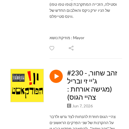
וסטילה, הזכייה המתקרבת (טפו טפו טפו)
של הניו יורק ניקס והאלבום החדש של
ווינס סטייפלס.
מוזיקת נושא : Mayor
#230 - זהב שחור,
ג'יי זי ובריל
(מגישה אורחת :
צהיי הגוס)
Jun 7, 2026
צהיי הגוס חוזרת להנחות לצד גרש ולדבר
על ההקרנות של שני הפרקים הראשונים
של "זהב שחור" , להתאהב מחדש בג'יי זי